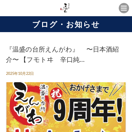
ブログ・お知らせ
『温盛の台所えんがわ』 〜日本酒紹
介〜 【フモトヰ 辛口純…
2025年10月22日