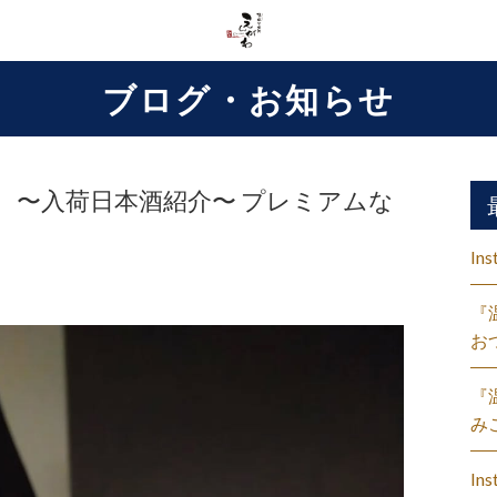
ブログ・お知らせ
 〜入荷日本酒紹介〜 プレミアムな
Ins
『
お
『
み
Ins