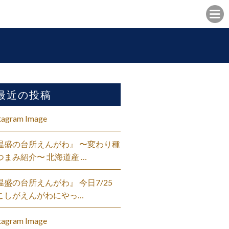
最近の投稿
tagram Image
温盛の台所えんがわ』 〜変わり種
つまみ紹介〜 北海道産 …
温盛の台所えんがわ』 今日7/25
こしがえんがわにやっ…
tagram Image