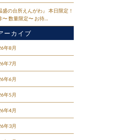
温盛の台所えんがわ』 本日限定！
非〜 数量限定〜 お待…
アーカイブ
26年8月
26年7月
26年6月
26年5月
26年4月
26年3月