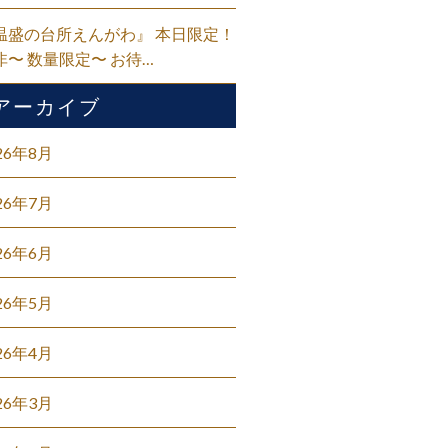
温盛の台所えんがわ』 本日限定！
非〜 数量限定〜 お待…
アーカイブ
26年8月
26年7月
26年6月
26年5月
26年4月
26年3月