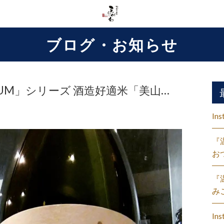
ブログ・お知らせ
MIUM」シリーズ 酒造好適米「美山…
Ins
『
お
『
み
Ins