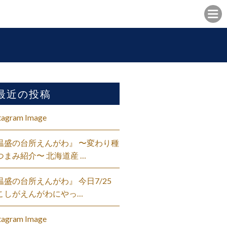
最近の投稿
tagram Image
温盛の台所えんがわ』 〜変わり種
つまみ紹介〜 北海道産 …
温盛の台所えんがわ』 今日7/25
こしがえんがわにやっ…
tagram Image