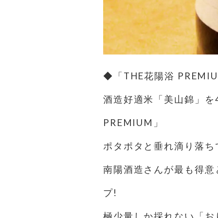
◆「THE花陽浴 PREM
酒造好適米「美山錦」を4
PREMIUM」
ポタポタと垂れ滴り落ち
南陽酒造さんが最も得意
プ!
極少量しか採れない「お