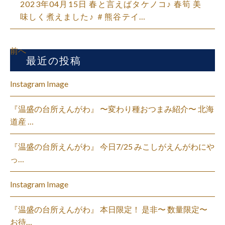
2023年04月15日
春と言えばタケノコ♪ 春筍 美
味しく煮えました♪ ＃熊谷テイ…
前へ
最近の投稿
Instagram Image
『温盛の台所えんがわ』 〜変わり種おつまみ紹介〜 北海
道産 …
『温盛の台所えんがわ』 今日7/25 みこしがえんがわにや
っ…
Instagram Image
『温盛の台所えんがわ』 本日限定！ 是非〜 数量限定〜
お待…