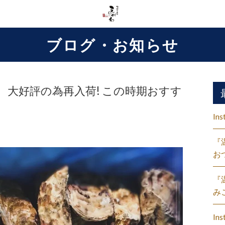
ブログ・お知らせ
 大好評の為再入荷! この時期おすす
Ins
『
お
『
み
Ins