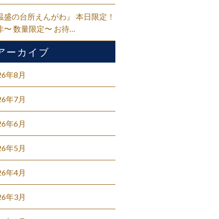
温盛の台所えんがわ』 本日限定！
非〜 数量限定〜 お待…
アーカイブ
26年8月
26年7月
26年6月
26年5月
26年4月
26年3月