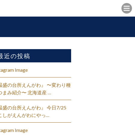
最近の投稿
tagram Image
温盛の台所えんがわ』 〜変わり種
つまみ紹介〜 北海道産 …
温盛の台所えんがわ』 今日7/25
こしがえんがわにやっ…
tagram Image