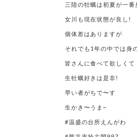
三陸の牡蠣は初夏が一番
女川も現在状態が良し!
個体差はありますが
それでも1年の中では身
皆さんに食べて欲しくて 
生牡蠣好きは是非!
早い者がちで〜す
生かき〜うま~
#温盛の台所えんがわ
#熊谷市拾六間997