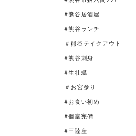
#熊谷居酒屋
#熊谷ランチ
＃熊谷テイクアウト
#熊谷刺身
#生牡蠣
＃お宮参り
#お食い初め
#個室完備
#三陸産