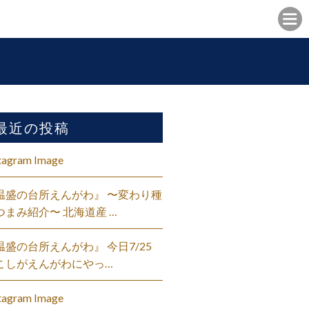
最近の投稿
tagram Image
温盛の台所えんがわ』 〜変わり種
つまみ紹介〜 北海道産 …
温盛の台所えんがわ』 今日7/25
こしがえんがわにやっ…
tagram Image