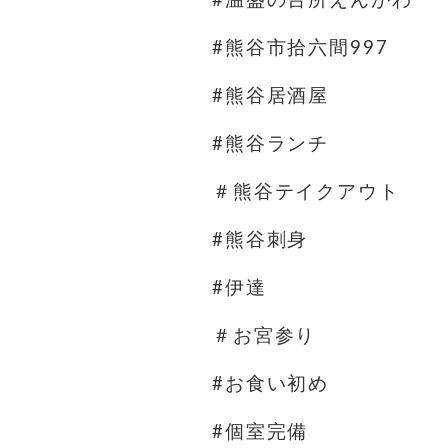
#熊谷市拾六間997
#熊谷居酒屋
#熊谷ランチ
＃熊谷テイクアウト
#熊谷刺身
#伊達
＃お宮参り
#お食い初め
#個室完備