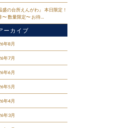
温盛の台所えんがわ』 本日限定！
非〜 数量限定〜 お待…
アーカイブ
26年8月
26年7月
26年6月
26年5月
26年4月
26年3月