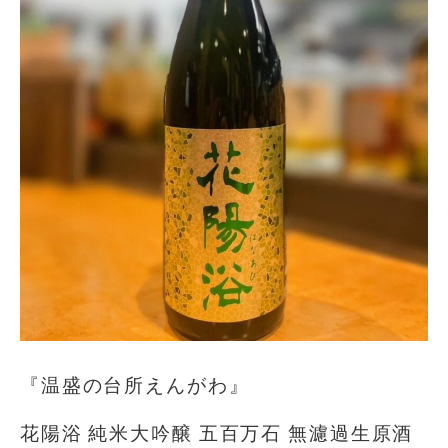
『温盛の台所えんがわ』
花陽浴 純米大吟醸 五百万石 無濾過生原酒