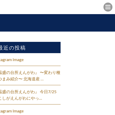
最近の投稿
tagram Image
温盛の台所えんがわ』 〜変わり種
つまみ紹介〜 北海道産 …
温盛の台所えんがわ』 今日7/25
こしがえんがわにやっ…
tagram Image