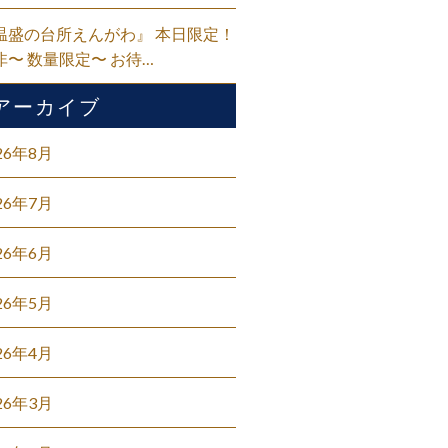
温盛の台所えんがわ』 本日限定！
非〜 数量限定〜 お待…
アーカイブ
26年8月
26年7月
26年6月
26年5月
26年4月
26年3月