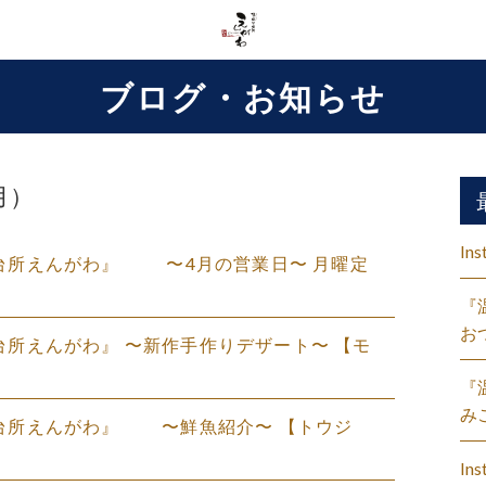
ブログ・お知らせ
月）
Ins
台所えんがわ』 〜4月の営業日〜 月曜定
『
お
所えんがわ』 〜新作手作りデザート〜 【モ
『
み
台所えんがわ』 〜鮮魚紹介〜 【トウジ
Ins