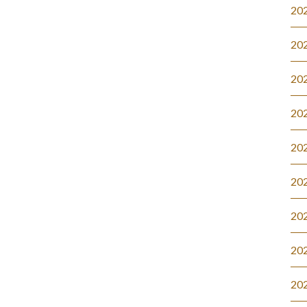
20
20
20
20
20
20
20
20
20