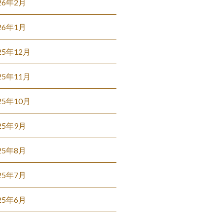
26年2月
26年1月
25年12月
25年11月
25年10月
25年9月
25年8月
25年7月
25年6月