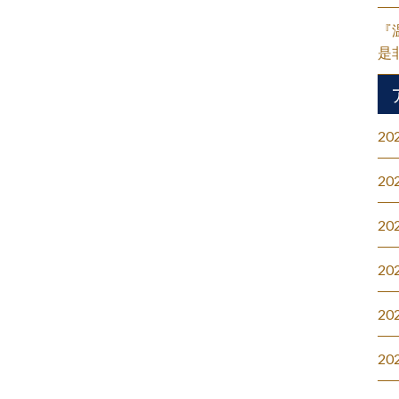
『
是
20
20
20
20
20
20