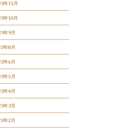
23年11月
23年10月
23年9月
23年8月
23年6月
23年5月
23年4月
23年3月
23年2月