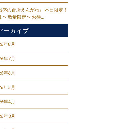
温盛の台所えんがわ』 本日限定！
非〜 数量限定〜 お待…
アーカイブ
26年8月
26年7月
26年6月
26年5月
26年4月
26年3月