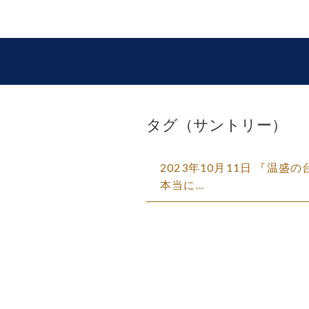
タグ（サントリー）
2023年10月11日 『温
本当に…