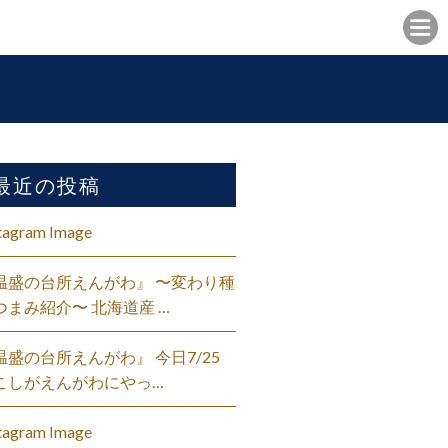
最近の投稿
tagram Image
温盛の台所えんがわ』 〜変わり種
つまみ紹介〜 北海道産 …
温盛の台所えんがわ』 今日7/25
こしがえんがわにやっ…
tagram Image