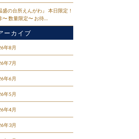
温盛の台所えんがわ』 本日限定！
非〜 数量限定〜 お待…
アーカイブ
26年8月
26年7月
26年6月
26年5月
26年4月
26年3月