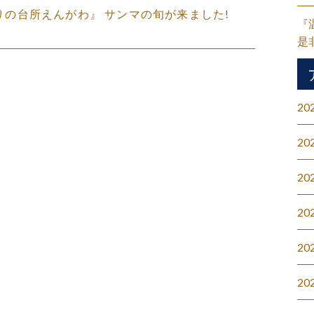
くもりの台所えんがわ』 サンマの旬が来ました!
『
是
20
20
20
20
20
20