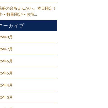
温盛の台所えんがわ』 本日限定！
非〜 数量限定〜 お待…
アーカイブ
26年8月
26年7月
26年6月
26年5月
26年4月
26年3月