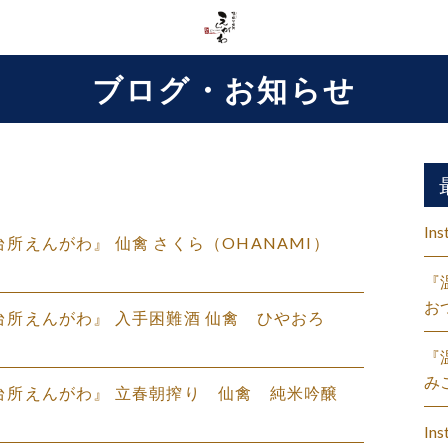
ブログ・お知らせ
Ins
の台所えんがわ』 仙禽 さくら（OHANAMI）
『
お
盛の台所えんがわ』 入手困難酒 仙禽 ひやおろ
『
み
盛の台所えんがわ』 立春朝搾り 仙禽 純米吟醸
Ins