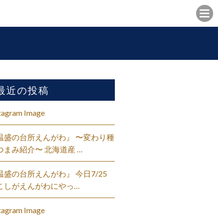
最近の投稿
tagram Image
温盛の台所えんがわ』 〜変わり種
つまみ紹介〜 北海道産 …
温盛の台所えんがわ』 今日7/25
こしがえんがわにやっ…
tagram Image