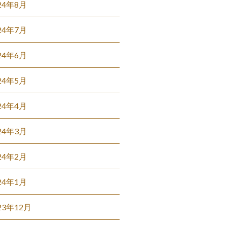
24年8月
24年7月
24年6月
24年5月
24年4月
24年3月
24年2月
24年1月
23年12月