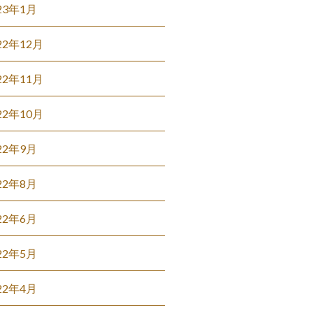
23年1月
22年12月
22年11月
22年10月
22年9月
22年8月
22年6月
22年5月
22年4月