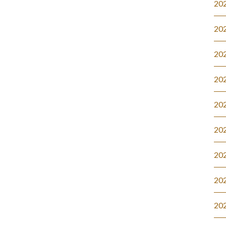
20
20
20
20
20
20
20
20
20