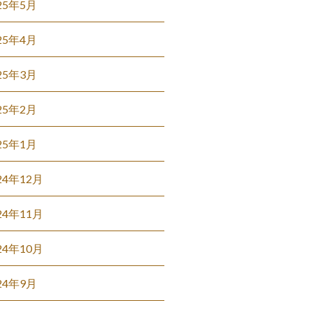
25年5月
25年4月
25年3月
25年2月
25年1月
24年12月
24年11月
24年10月
24年9月