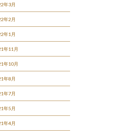
22年3月
22年2月
22年1月
21年11月
21年10月
21年8月
21年7月
21年5月
21年4月