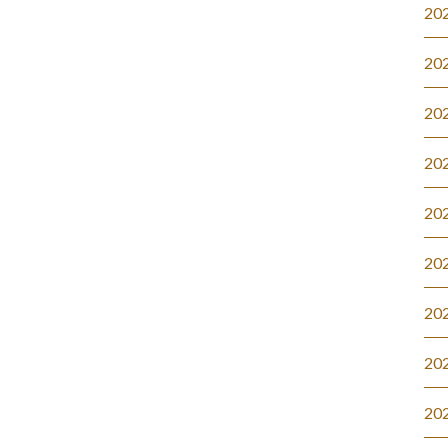
20
20
20
20
20
20
20
20
20