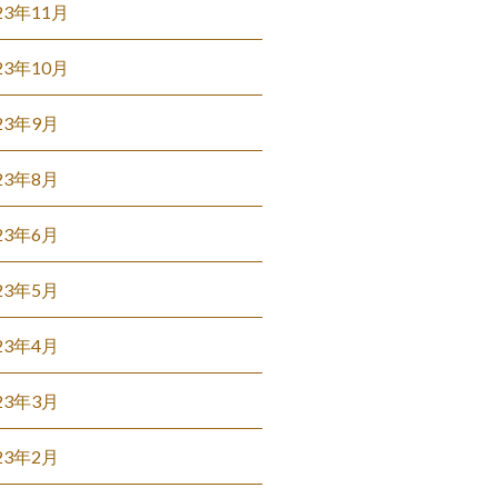
23年11月
23年10月
23年9月
23年8月
23年6月
23年5月
23年4月
23年3月
23年2月