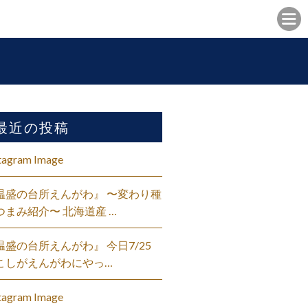
最近の投稿
tagram Image
温盛の台所えんがわ』 〜変わり種
つまみ紹介〜 北海道産 …
温盛の台所えんがわ』 今日7/25
こしがえんがわにやっ…
tagram Image