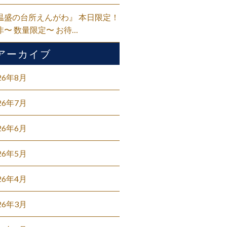
温盛の台所えんがわ』 本日限定！
非〜 数量限定〜 お待…
アーカイブ
26年8月
26年7月
26年6月
26年5月
26年4月
26年3月