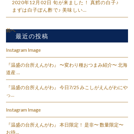
2020年12月02日 旬が来ました！ 真鱈の白子♪
まずは白子ぽん酢で♪ 美味しい…
前へ
最近の投稿
Instagram Image
『温盛の台所えんがわ』 〜変わり種おつまみ紹介〜 北海
道産 …
『温盛の台所えんがわ』 今日7/25 みこしがえんがわにや
っ…
Instagram Image
『温盛の台所えんがわ』 本日限定！ 是非〜 数量限定〜
お待…