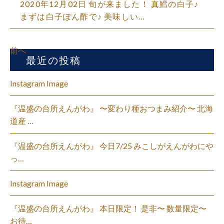
2020年12月02日 旬が来ました！ 真鱈の白子♪
まずは白子ぽん酢で♪ 美味しい…
前へ
最近の投稿
Instagram Image
『温盛の台所えんがわ』 〜変わり種おつまみ紹介〜 北海
道産 …
『温盛の台所えんがわ』 今日7/25 みこしがえんがわにや
っ…
Instagram Image
『温盛の台所えんがわ』 本日限定！ 是非〜 数量限定〜
お待…